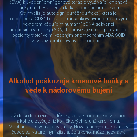
(EMA) k uvedení první genové terapie využívající kmenové
buňky na trh EU. Léčivá látka s obchodním názvem
Strimvelis je autologní buněčnou frakcí, která je
obohacená CD34 buňkami transdukovanými retrovirovým
vektorem kódujícím humánní cDNA sekvenci
adenosindeaminázy (ADA). Přípravek je určen pro vhodné
pacienty trpící velmi vzácným onemocněním ADA-SCID
(závažný kombinovaný imunodeficit...
Alkohol poškozuje kmenové buňky a
vede k nádorovému bujení
Už delší dobu existují důkazy, že každodenní konzumace
alkoholu zvyšuje riziko některých druhů karcinomu.
Mechanismus však nebyl jasný. Nová studie, publikovaná v
časopisu Nature, nyní zjistila, že alkohol může nezvratně