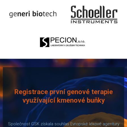
Registrace první genové terapie
využívající kmenové buňky
Společnost GSK získala souhlas Evropské lékové agentury