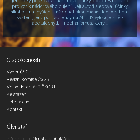
geneticky poškozovat kmenové buňky, což otevírá dveře
pro vznik nádorového bujení. Její autoři sledovali účinky
alkoholu na myších, jímž genetickou manipulací odstranili
systém, jenž pomocí enzymu ALDH2 vylučuje z těla
acetaldehyd, i mechanismus, který...
O společnosti
Výbor ČSGBT
Revizní komise ČSGBT
Volby do orgánů ČSGBT
Ke stažení
Fotogalerie
Kontakt
Členství
Informace o členství a přihláška