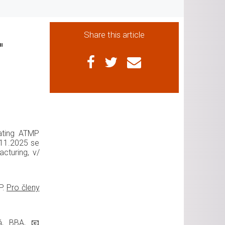
Share this article
"
gating ATMP
.11.2025 se
cturing, v/
P.
Pro členy
á, BBA, 📧