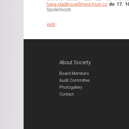
hana.vladikova@med.muni.cz
do 17. 1
Společnosti.
web
About Society
Board Members
Audit Committee
Photogallery
Contact