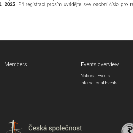
0. 2025
. Při registraci prosím uvádějte své osobní číslo pro r
Members
Events overview
National Events
International Events