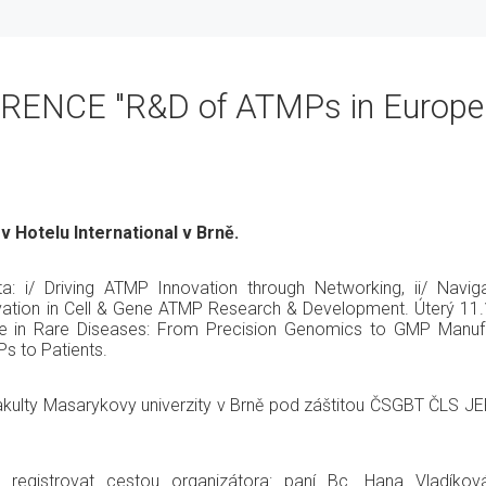
ENCE "R&D of ATMPs in Europe
v Hotelu International v Brně.
a: i/ Driving ATMP Innovation through Networking, ii/ Navi
ovation in Cell & Gene ATMP Research & Development. Úterý 11
ne in Rare Diseases: From Precision Genomics to GMP Manufa
Ps to Patients.
kulty Masarykovy univerzity v Brně pod záštitou ČSGBT ČLS JE
gistrovat cestou organizátora: paní Bc. Hana Vladíkov